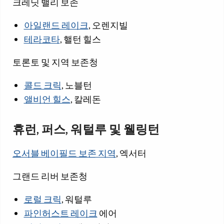
크레딧 밸리 보존
아일랜드 레이크
, 오렌지빌
테라코타
, 핼턴 힐스
토론토 및 지역 보존청
콜드 크릭
, 노블턴
앨비언 힐스
, 칼레돈
휴런, 퍼스, 워털루 및 웰링턴
오서블 베이필드 보존 지역
, 엑서터
그랜드 리버 보존청
로럴 크릭
, 워털루
파인허스트 레이크
에어