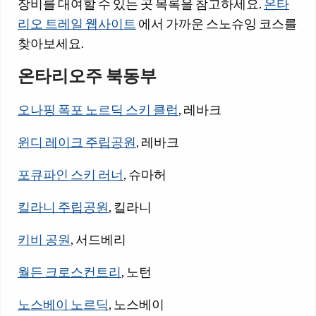
장비를 대여할 수 있는 곳 목록을 참고하세요.
온타
리오 트레일 웹사이트
에서 가까운 스노슈잉 코스를
찾아보세요.
온타리오주 북동부
오나핑 폭포 노르딕 스키 클럽
, 레바크
윈디 레이크 주립공원
, 레바크
포큐파인 스키 러너
, 슈마허
킬라니 주립공원
, 킬라니
키비 공원
, 서드베리
월든 크로스컨트리
, 노턴
노스베이 노르딕
, 노스베이