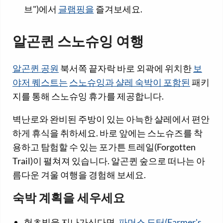
브")에서
글램핑을
즐겨보세요.
알곤퀸 스노슈잉 여행
알곤퀸 공원
북서쪽 끝자락 바로 외곽에 위치한
보
야저 퀘스트는
스노슈잉과 샬레 숙박이 포함된
패키
지를 통해 스노슈잉 휴가를 제공합니다.
벽난로와 완비된 주방이 있는 아늑한 샬레에서 편안
하게 휴식을 취하세요. 바로 앞에는 스노슈즈를 착
용하고 탐험할 수 있는 포가튼 트레일(Forgotten
Trail)이 펼쳐져 있습니다. 알곤퀸 숲으로 떠나는 아
름다운 겨울 여행을 경험해 보세요.
숙박 계획을 세우세요
헌츠빌을 지나가신다면,
파머스 도터(Farmer's