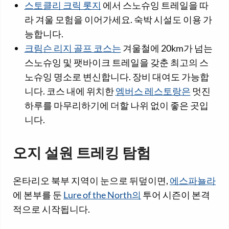
스토클리 크릭 롯지
에서 스노슈잉 트레일을 따
라 겨울 모험을 이어가세요. 숙박 시설도 이용 가
능합니다.
크림슨 리지 골프 코스는
겨울철에 20km가 넘는
스노슈잉 및 팻바이크 트레일을 갖춘 최고의 스
노슈잉 명소로 변신합니다. 장비 대여도 가능합
니다. 코스 내에 위치한
엠버스 레스토랑은
멋진
하루를 마무리하기에 더할 나위 없이 좋은 곳입
니다.
오지 설원 트레킹 탐험
온타리오 북부 지역이 눈으로 뒤덮이면,
에스파뇰라
에 본부를 둔
Lure of the North의
투어 시즌이 본격
적으로 시작됩니다.