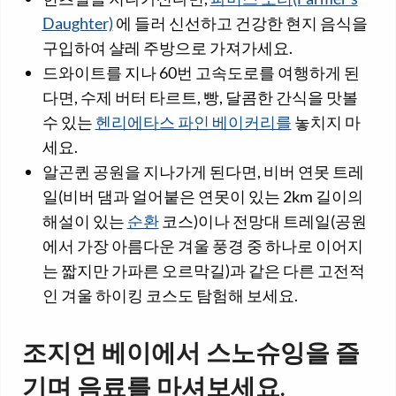
Daughter)
에 들러 신선하고 건강한 현지 음식을
구입하여 샬레 주방으로 가져가세요.
드와이트를 지나 60번 고속도로를 여행하게 된
다면, 수제 버터 타르트, 빵, 달콤한 간식을 맛볼
수 있는
헨리에타스 파인 베이커리를
놓치지 마
세요.
알곤퀸 공원을 지나가게 된다면, 비버 연못 트레
일(비버 댐과 얼어붙은 연못이 있는 2km 길이의
해설이 있는
순환
코스)이나 전망대 트레일(공원
에서 가장 아름다운 겨울 풍경 중 하나로 이어지
는 짧지만 가파른 오르막길)과 같은 다른 고전적
인 겨울 하이킹 코스도 탐험해 보세요.
조지언 베이에서 스노슈잉을 즐
기며 음료를 마셔보세요.