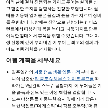
여러 날에 걸쳐 진행되는 가이드 투어는 설피를 신
고 험준한 오지를 탐험하는 진정한 모험입니다. 썰
매를 이용해 얼어붙은 물길과 숲을 가로지르며 장비
를 운반합니다. 밤에는 장작으로 난방되는 캔버스
텐트에서 따뜻하게 몸을 녹이고, 나뭇가지로 만든
아늑한 침대에서 휴식을 취할 수 있습니다. 고대 야
생 전통에 깊이 뿌리내린 이 투어는 최고의 설피 가
이드 여행 경험을 선사합니다.
여행 계획을 세우세요
일주일간의
겨울 캠프 생활 입문 과정
부터 킬라
니의 험준한
라 클로슈 헤븐스 게이트 루프를
따
라가는 9일간의 스노슈 탐험까지, 이 투어들은 기
술 습득과 심도 있는 야생 체험을 결합합니다.
또는 야생동물이 풍부한 습지 옆에 자리 잡은 아
늑한 벽텐트("더 게스티")나 작은 오두막("더 큐