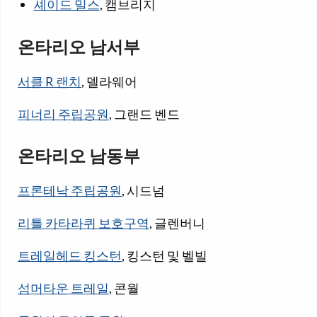
셰이드 밀스
, 캠브리지
온타리오 남서부
서클 R 랜치
, 델라웨어
피너리 주립공원
, 그랜드 벤드
온타리오 남동부
프론테낙 주립공원
, 시드넘
리틀 카타라퀴 보호구역
, 글렌버니
트레일헤드 킹스턴
, 킹스턴 및 벨빌
섬머타운 트레일
, 콘월