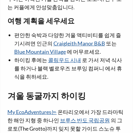
는 커플에게 안성맞춤입니다.
여행 계획을 세우세요
편안한 숙박과 다양한 겨울 액티비티를 쉽게 즐
기시려면 인근의
Craigleith Manor B&B
또는
Blue Mountain Village
에 머무르세요.
하이킹 후에는
콜링우드 시내
로 가서 저녁 식사
를 하거나 블랙 벨로우즈 브루잉 컴퍼니 에서 휴
식을 취하세요.
겨울 동굴까지 하이킹
My EcoAdventures는
온타리오에서 가장 드라마틱
한 해안 지형 중 하나인
브루스 반도 국립공원
의 그
로토(The Grotto)까지 잊지 못할 가이드 스노슈 투