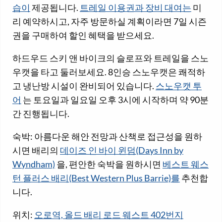
습이
제공됩니다.
트레일 이용권과 장비 대여는
미
리 예약하시고, 자주 방문하실 계획이라면 7일 시즌
권을 구매하여 할인 혜택을 받으세요.
하드우드 스키 앤 바이크의 슬로프와 트레일을 스노
우캣을 타고 둘러보세요. 8인승 스노우캣은 쾌적하
고 냉난방 시설이 완비되어 있습니다.
스노우캣 투
어
는 토요일과 일요일 오후 3시에 시작하며 약 90분
간 진행됩니다.
숙박: 아름다운 해안 전망과 산책로 접근성을 원하
시면 배리의
데이즈 인 바이 윈덤(Days Inn by
Wyndham)
을, 편안한 숙박을 원하시면
베스트 웨스
턴 플러스 배리(Best Western Plus Barrie)를
추천합
니다.
위치:
오로역, 올드 배리 로드 웨스트 402번지