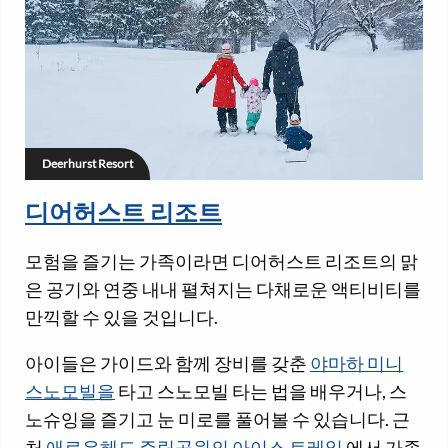
Deerhurst Resort
디어허스트 리조트
모험을 즐기는 가족이라면 디어허스트 리조트의 맑
은 공기와 연중 내내 펼쳐지는 다채로운 액티비티를
만끽할 수 있을 것입니다.
아이들은 가이드와 함께 장비를 갖춘
야마하 미니
스노모빌을
타고 스노모빌 타는 법을 배우거나, 스
노슈잉을 즐기고 눈 미로를 풀어볼 수 있습니다. 근
처
애로우헤드 주립공원의 아이스 트레일
에서 가족