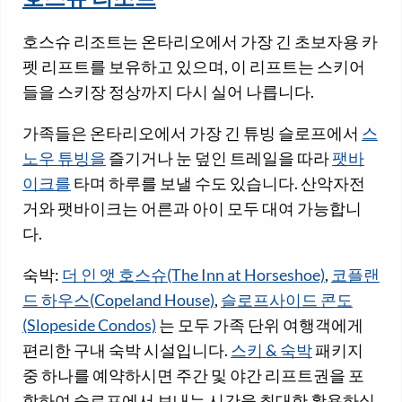
호스슈 리조트는 온타리오에서 가장 긴 초보자용 카
펫 리프트를 보유하고 있으며, 이 리프트는 스키어
들을 스키장 정상까지 다시 실어 나릅니다.
가족들은 온타리오에서 가장 긴 튜빙 슬로프에서
스
노우 튜빙을
즐기거나 눈 덮인 트레일을 따라
팻바
이크를
타며 하루를 보낼 수도 있습니다. 산악자전
거와 팻바이크는 어른과 아이 모두 대여 가능합니
다.
숙박:
더 인 앳 호스슈(The Inn at Horseshoe)
,
코플랜
드 하우스(Copeland House)
,
슬로프사이드 콘도
(Slopeside Condos)
는 모두 가족 단위 여행객에게
편리한 구내 숙박 시설입니다.
스키 & 숙박
패키지
중 하나를 예약하시면 주간 및 야간 리프트권을 포
함하여 슬로프에서 보내는 시간을 최대한 활용하실