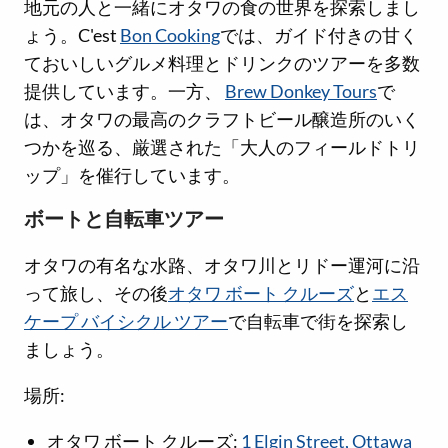
地元の人と一緒にオタワの食の世界を探索しまし
ょう。C'est
Bon Cooking
では、ガイド付きの甘く
ておいしいグルメ料理とドリンクのツアーを多数
提供しています。一方、
Brew Donkey Tours
で
は、オタワの最高のクラフトビール醸造所のいく
つかを巡る、厳選された「大人のフィールドトリ
ップ」を催行しています。
ボートと自転車ツアー
オタワの有名な水路、オタワ川とリドー運河に沿
って旅し、その後
オタワ ボート クルーズ
と
エス
ケープ バイシクル ツアー
で自転車で街を探索し
ましょう。
場所:
オタワ ボート クルーズ:
1 Elgin Street, Ottawa