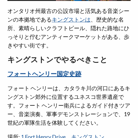
オンタリオ州最古の公設市場と活気ある音楽シー
ンの本拠地である
キングストンは
、歴史的な名
所、素晴らしいクラフトビール、隠れた路地にひ
っそりと佇むアンティークマーケットがある、歩
きやすい街です。
キングストンでやるべきこと
フォートヘンリー国定史跡
フォート ヘンリーは、カタラキ川の河口にあるキ
ングストン郊外に位置するユネスコ世界遺産で
す。フォート ヘンリー衛兵によるガイド付きツア
ー、音楽演奏、軍事デモンストレーションで、19
世紀の軍隊生活を体験してください。
場所:
1 Fort Henry Drive、キングストン