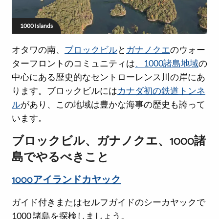
1000 Islands
オタワの南、
ブロックビル
と
ガナノクエ
のウォー
ターフロントのコミュニティは
、1000諸島地域
の
中心にある歴史的なセントローレンス川の岸にあ
ります。ブロックビルには
カナダ初の鉄道トンネ
ル
があり、この地域は豊かな海事の歴史も誇って
います。
ブロックビル、ガナノクエ、1000諸
島でやるべきこと
1000アイランドカヤック
ガイド付きまたはセルフガイドのシーカヤックで
1000 諸島を探検しましょう。