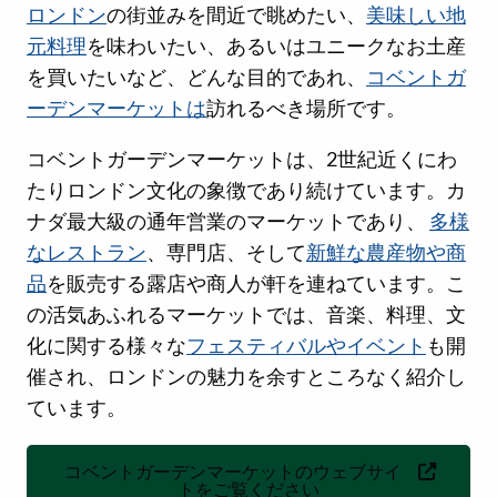
ロンドン
の街並みを間近で眺めたい、
美味しい地
元料理
を味わいたい、あるいはユニークなお土産
を買いたいなど、どんな目的であれ、
コベントガ
ーデンマーケットは
訪れるべき場所です。
コベントガーデンマーケットは、2世紀近くにわ
たりロンドン文化の象徴であり続けています。カ
ナダ最大級の通年営業のマーケットであり、
多様
なレストラン
、専門店、そして
新鮮な農産物や商
品
を販売する露店や商人が軒を連ねています。こ
の活気あふれるマーケットでは、音楽、料理、文
化に関する様々な
フェスティバルやイベント
も開
催され、ロンドンの魅力を余すところなく紹介し
ています。
コベントガーデンマーケットのウェブサイ
トをご覧ください