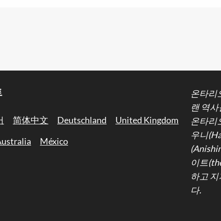
트
온타리오
랜 역사
어
简体中文
Deutschland
United Kingdom
온타리오
우니(Ha
ustralia
México
(Anis
이트(th
하고 지
다.