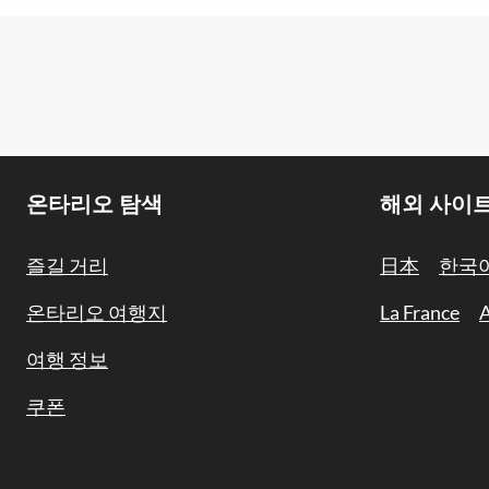
Footer
온타리오 탐색
해외 사이
Navigation
즐길 거리
日本
한국
온타리오 여행지
La France
A
여행 정보
쿠폰