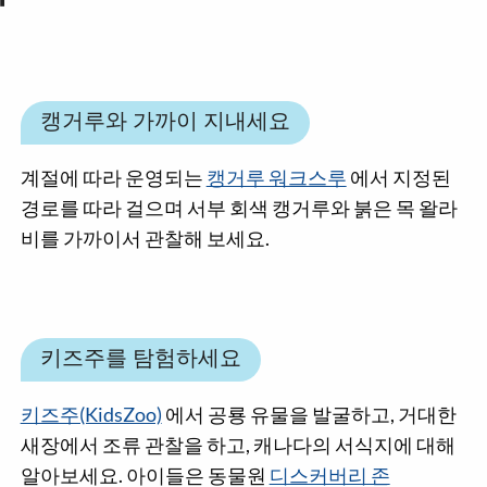
캥거루와 가까이 지내세요
계절에 따라 운영되는
캥거루 워크스루
에서 지정된
경로를 따라 걸으며 서부 회색 캥거루와 붉은 목 왈라
비를 가까이서 관찰해 보세요.
키즈주를 탐험하세요
키즈주(KidsZoo)
에서 공룡 유물을 발굴하고, 거대한
새장에서 조류 관찰을 하고, 캐나다의 서식지에 대해
알아보세요. 아이들은 동물원
디스커버리 존