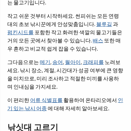
는 물고기입니다.
작고 쉬운 것부터 시작하세요. 썬피쉬는 모든 연령
대의 초보 낚시꾼에게 안성맞춤입니다.
블루길
과
펌킨시드를
포함한 작고 화려한 색깔의 물고기들은
거의 모든 곳에서 찾아볼 수 있습니다.
배스
또한 매
우 흔하고 비교적 쉽게 잡을 수 있습니다.
그다음으로는
메기
,
송어
,
월아이
,
크래피를
노려보
세요. 낚시 장소, 계절, 시간대가 성공 여부에 큰 영향
을 미치므로, 미리 조사하고 적절한 미끼를 사용하
며 인내심을 가지세요.
이 편리한
어류 식별표를
활용하여 온타리오에서
인
기 있는 낚시 어종
에 대해 자세히 알아보세요.
낚싯대 고르기