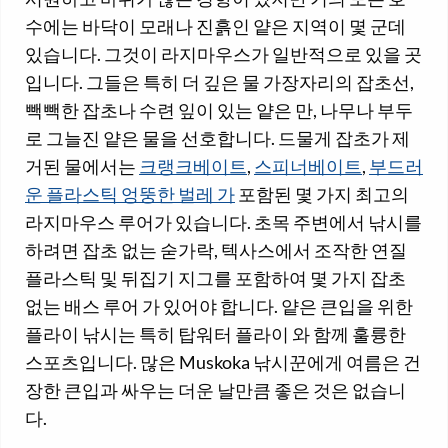
수에는 바닥이 모래나 진흙인 얕은 지역이 몇 군데
있습니다. 그것이 라지마우스가 일반적으로 있을 곳
입니다. 그들은 특히 더 깊은 물 가장자리의 잡초선,
빽빽한 잡초나 수련 잎이 있는 얕은 만, 나무나 부두
로 그늘진 얕은 물을 선호합니다. 드물게 잡초가 제
거된 물에서는
크랭크베이트
,
스피너베이트
,
부드러
운 플라스틱 엉뚱한 벌레 가
포함된 몇 가지 최고의
라지마우스 루어가 있습니다. 초목 주변에서 낚시를
하려면 잡초 없는 숟가락, 텍사스에서 조작한 연질
플라스틱 및 뒤집기 지그를 포함하여 몇 가지 잡초
없는 배스 루어 가 있어야 합니다. 얕은 큰입을 위한
플라이 낚시는 특히 탑워터 플라이 와 함께 훌륭한
스포츠입니다. 많은 Muskoka 낚시꾼에게 여름은 건
장한 큰입과 싸우는 더운 날만큼 좋은 것은 없습니
다.