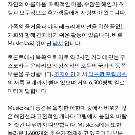
자연의 아름다움, 매력적인 마을, 수많은 해안가 호
텔과 오두막으로 휴가객들에게 사랑받아 왔습니다.
가족의 즐거움과 야외 레크리에이션을 위한 끝없는
기회와 함께 간과하기 쉬운 활동이 있습니다. 바로
Muskoka의 뛰어난
낚시
입니다.
토론토에서 북쪽으로 차로 약 2시간 거리에 있는 무
스코카는 온타리오의 상징적인 오두막 국가의 동쪽
부분을 구성합니다.
조지아만
에서
알곤퀸 주립공원
의 서쪽 경계까지 뻗어 있으며 거의 6,500평방 킬로
미터에 달합니다.
Muskoka의 풍경은 울창한 아한대 숲에서 바위가 많
은 해안선과 고전적인 캐나다 그림에서 불멸의 바람
에 씻긴 나무까지 다양합니다. Muskoka에는 또한
놀라운 1,600개의 호수가 점재하고 있으며 대부분