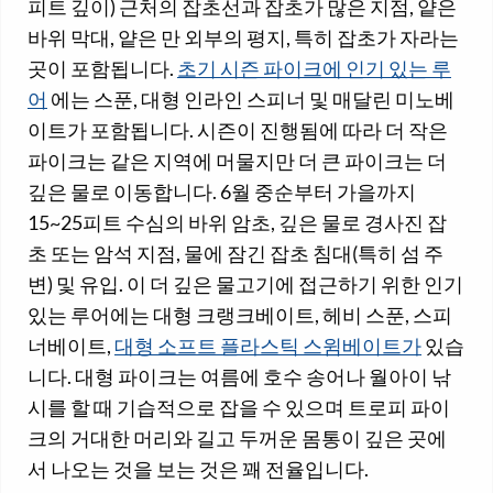
피트 깊이) 근처의 잡초선과 잡초가 많은 지점, 얕은
바위 막대, 얕은 만 외부의 평지, 특히 잡초가 자라는
곳이 포함됩니다.
초기 시즌 파이크에 인기 있는 루
어
에는 스푼, 대형 인라인 스피너 및 매달린 미노베
이트가 포함됩니다. 시즌이 진행됨에 따라 더 작은
파이크는 같은 지역에 머물지만 더 큰 파이크는 더
깊은 물로 이동합니다. 6월 중순부터 가을까지
15~25피트 수심의 바위 암초, 깊은 물로 경사진 잡
초 또는 암석 지점, 물에 잠긴 잡초 침대(특히 섬 주
변) 및 유입. 이 더 깊은 물고기에 접근하기 위한 인기
있는 루어에는 대형 크랭크베이트, 헤비 스푼, 스피
너베이트,
대형 소프트 플라스틱 스윔베이트가
있습
니다. 대형 파이크는 여름에 호수 송어나 월아이 낚
시를 할 때 기습적으로 잡을 수 있으며 트로피 파이
크의 거대한 머리와 길고 두꺼운 몸통이 깊은 곳에
서 나오는 것을 보는 것은 꽤 전율입니다.