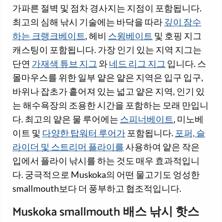
가파른 절벽 및 점차 경사지는 지점이 포함됩니다.
최고의 심해 낚시 기술에는 바닥을 따라
깊이 잠수
하는 크랭크베이트
, 헤비
스윔베이트
및 호핑 지그
캐스팅이 포함됩니다. 가장 인기 있는 지역 지그는
단연
가재색 튜브 지그
와
네드 리그 지그
입니다. 스
몰마우스를 위한 일부 얕은 얕은 지역은 입구 입구,
바위나 잡초가 흩어져 있는 넓고 얕은 지역, 인기 있
는 해수욕장의 조용한 시간을 포함하는 모래 만입니
다. 최고의 얕은 물 루어에는
스피너베이트
, 미노베
이트 및
다양한 탑워터 루어가
포함됩니다.
포퍼, 슬
라이더 및 스트리머 플라이를
사용하여 얕은 작은
입에서 플라이 낚시를 하는 것도 매우 효과적입니
다. 궁극적으로 Muskoka의 어떤 물고기도 엉성한
smallmouth보다 더 풍부하고 협조적입니다.
Muskoka smallmouth 배스 낚시 핫스