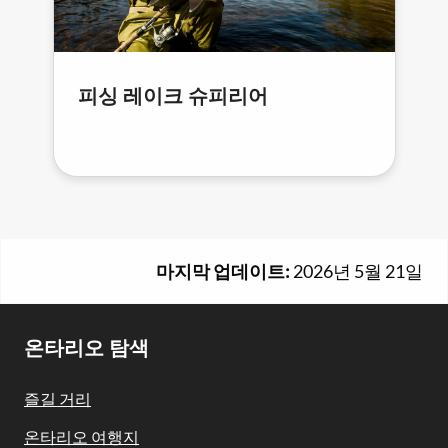
피싱 레이크 슈피리어
마지막 업데이트:
2026년 5월 21일
Footer
온타리오 탐색
Navigation
즐길 거리
온타리오 여행지