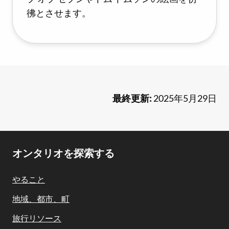
彿とさせます。
最終更新:
2025年5月29日
Footer
オンタリオを探索する
Navigation
やること
地域、都市、町
旅行リソース