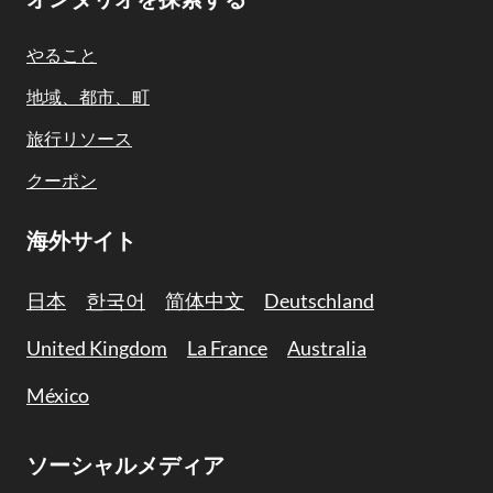
Footer
オンタリオを探索する
Navigation
やること
地域、都市、町
旅行リソース
クーポン
海外サイト
日本
한국어
简体中文
Deutschland
United Kingdom
La France
Australia
México
ソーシャルメディア