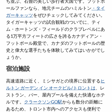
ち並ぶ、石畳の美しい歩行者天国です。フットボ
ールファンなら、地元チームのハミルトン
・タイ
ガーキャッツ
をぜひチェックしてみてください。
タイガーキャッツの試合観戦のついでに、ティ
ム・ホートンズ・フィールドのクラブレベルにあ
る1万平方フィートの広さを誇るカナディアン・
フットボール殿堂で、カナダのフットボールの歴
史と偉大な選手たちを体験してみてはいかがでし
ょうか。
宿泊施設
高速道路に近く、ミシサガとの境界に位置する
ヒ
ルトン ガーデン イン オークビル/トロントは
、レ
ストラン、バー、屋内プールを備えた快適なホテ
ルです。
クラークソンGO駅
からも数分の距離に
あるため、トロント市内へのアクセスも便利で