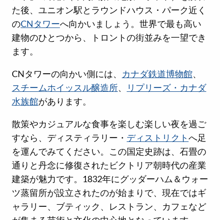
た後、ユニオン駅とラウンドハウス・パーク近く
の
CNタワー
へ向かいましょう。世界で最も高い
建物のひとつから、トロントの街並みを一望でき
ます。
CNタワーの向かい側には、
カナダ鉄道博物館
、
スチームホイッスル醸造所
、
リプリーズ・カナダ
水族館
があります。
散策やカジュアルな食事を楽しむ楽しい夜を過ご
すなら、ディスティラリー・
ディストリクト
へ足
を運んでみてください。この国定史跡は、石畳の
通りと丹念に修復されたビクトリア朝時代の産業
建築が魅力です。1832年にグッダーハム＆ウォー
ツ蒸留所が設立されたのが始まりで、現在ではギ
ャラリー、ブティック、レストラン、カフェなど