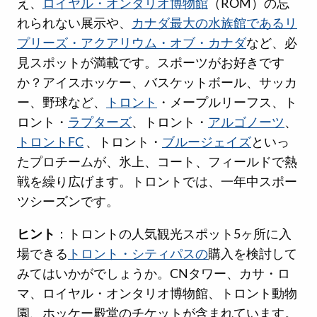
え、
ロイヤル・オンタリオ博物館
（ROM）の忘
れられない展示や、
カナダ最大の水族館であるリ
プリーズ・アクアリウム・オブ・カナダ
など、必
見スポットが満載です。スポーツがお好きです
か？アイスホッケー、バスケットボール、サッカ
ー、野球など、
トロント
・メープルリーフス、ト
ロント・
ラプターズ
、トロント・
アルゴノーツ
、
トロントFC
、トロント・
ブルージェイズ
といっ
たプロチームが、氷上、コート、フィールドで熱
戦を繰り広げます。トロントでは、一年中スポー
ツシーズンです。
ヒント
：トロントの人気観光スポット5ヶ所に入
場できる
トロント・シティパスの
購入を検討して
みてはいかがでしょうか。CNタワー、カサ・ロ
マ、ロイヤル・オンタリオ博物館、トロント動物
園、ホッケー殿堂のチケットが含まれています。