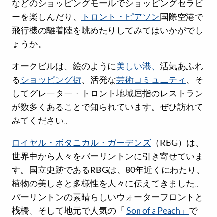
などのショッピングモールでショッピングセラピ
ーを楽しんだり、
トロント・ピアソン
国際空港で
飛行機の離着陸を眺めたりしてみてはいかがでし
ょうか。
オークビルは、絵のように
美しい港、
活気あふれ
る
ショッピング街
、活発な
芸術コミュニティ
、そ
してグレーター・トロント地域屈指のレストラン
が数多くあることで知られています。ぜひ訪れて
みてください。
ロイヤル・ボタニカル・ガーデンズ
（RBG）は、
世界中から人々をバーリントンに引き寄せていま
す。国立史跡であるRBGは、80年近くにわたり、
植物の美しさと多様性を人々に伝えてきました。
バーリントンの素晴らしいウォーターフロントと
桟橋、そして地元で人気の「
Son of a Peach」
で