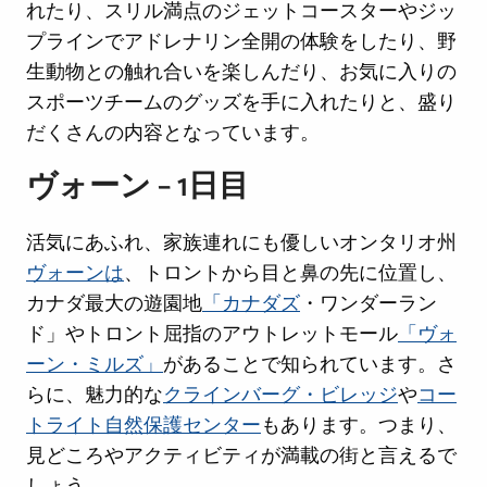
れたり、スリル満点のジェットコースターやジッ
プラインでアドレナリン全開の体験をしたり、野
生動物との触れ合いを楽しんだり、お気に入りの
スポーツチームのグッズを手に入れたりと、盛り
だくさんの内容となっています。
ヴォーン – 1日目
活気にあふれ、家族連れにも優しいオンタリオ州
ヴォーンは
、トロントから目と鼻の先に位置し、
カナダ最大の遊園地
「カナダズ
・ワンダーラン
ド」やトロント屈指のアウトレットモール
「ヴォ
ーン・ミルズ」
があることで知られています。さ
らに、魅力的な
クラインバーグ・ビレッジ
や
コー
トライト自然保護センター
もあります。つまり、
見どころやアクティビティが満載の街と言えるで
しょう。