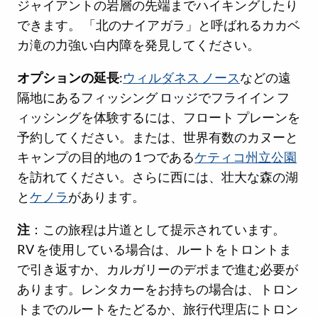
ジャイアントの岩層の先端までハイキングしたり
できます。 「北のナイアガラ」と呼ばれるカカベ
カ滝の力強い白内障を発見してください。
オプションの延長
:
ウィルダネス ノース
などの遠
隔地にあるフィッシング ロッジでフライイン フ
ィッシングを体験するには、フロート プレーンを
予約してください。または、世界有数のカヌーと
キャンプの目的地の 1 つである
ケティコ州立公園
を訪れてください。さらに西には、壮大な森の湖
と
ケノラ
があります。
注
：この旅程は片道として提示されています。
RV を使用している場合は、ルートをトロントま
で引き返すか、カルガリーのデポまで進む必要が
あります。レンタカーをお持ちの場合は、トロン
トまでのルートをたどるか、旅行代理店にトロン