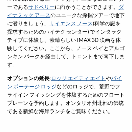
ーである
サドベリー
に向かうことができます。
ダ
イナミック アース
のユニークな採掘ツアーで地下
に潜りましょう。
サイエンス ノース
(科学の謎を
探求するためのハイテク センター) でインタラク
ティブに体験し、素晴らしい IMAX 3D 映画を体
験してください。ここから、ノース ベイとアルゴ
ンキン パークを経由して、トロントまで南下しま
す。
オプションの延長
:
ロッジ エイティ エイト
や
パイ
ン ポーテージ ロッジ
などのロッジで、荒野でフ
ライイン フィッシングを体験するためのフロート
プレーンを予約します。オンタリオ州北部の伝統
である新鮮な海岸ランチをご賞味ください。