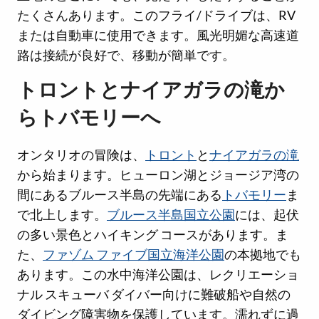
たくさんあります。このフライ/ドライブは、RV
または自動車に使用できます。風光明媚な高速道
路は接続が良好で、移動が簡単です。
トロントとナイアガラの滝か
らトバモリーへ
オンタリオの冒険は、
トロント
と
ナイアガラの滝
から始まります。ヒューロン湖とジョージア湾の
間にあるブルース半島の先端にある
トバモリー
ま
で北上します。
ブルース半島国立公園
には、起伏
の多い景色とハイキング コースがあります。ま
た、
ファゾム ファイブ国立海洋公園
の本拠地でも
あります。この水中海洋公園は、レクリエーショ
ナル スキューバ ダイバー向けに難破船や自然の
ダイビング障害物を保護しています。濡れずに過