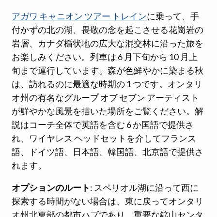
アガワ キャニオン ツアー トレイン
に乗って、手
付かずの北の湖、畏敬の念を起こさせる花崗岩の
岩層、カナダ楯状地の広大な混交林に沿った旅を
お楽しみください。列車は 6 月下旬から 10 月上
旬まで運行しています。森が色鮮やかに染まる秋
は、訪れるのに最適な時期の 1 つです。オンタリ
オ州の有名なグループ オブ セブン アーティスト
が鮮やかな風景を描いた場所をご覧ください。解
説はコーチ全体で英語を含む 6 か国語で提供さ
れ、ワイヤレス ヘッドセットを介してフランス
語、ドイツ語、日本語、韓国語、北京語で提供さ
れます。
オプションのルート
: スペリオル湖に沿って西に
探索する時間がない場合は、東に戻ってオンタリ
オ州北東部の都市ハブであり、重要な鉱山センタ