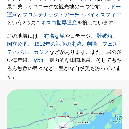
最も美しくユニークな観光地の一つです。
リドー
運河
と
フロンテナック・アーチ・バイオスフィア
という2つの
ユネスコ世界遺産
を擁しています。
この地域には、
有名な城
やコテージ、
難破船
、
国立公園
、
1812年の戦争の史跡
、
劇場
、
フェス
ティバル
、
カジノ
などがあります。また、岩の多
い海岸線、
砂浜
、魅力的な田園地帯、そしてもち
ろん無数の島々など、豊かな自然美も誇っていま
す。