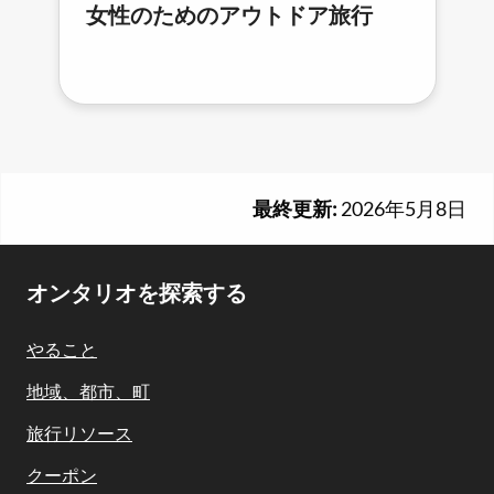
女性のためのアウトドア旅行
最終更新:
2026年5月8日
Footer
オンタリオを探索する
Navigation
やること
地域、都市、町
旅行リソース
クーポン