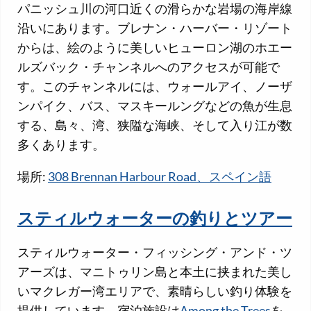
パニッシュ川の河口近くの滑らかな岩場の海岸線
沿いにあります。ブレナン・ハーバー・リゾート
からは、絵のように美しいヒューロン湖のホエー
ルズバック・チャンネルへのアクセスが可能で
す。このチャンネルには、ウォールアイ、ノーザ
ンパイク、バス、マスキールングなどの魚が生息
する、島々、湾、狭隘な海峡、そして入り江が数
多くあります。
場所:
308 Brennan Harbour Road、スペイン語
スティルウォーターの釣りとツアー
スティルウォーター・フィッシング・アンド・ツ
アーズは、マニトゥリン島と本土に挟まれた美し
いマクレガー湾エリアで、素晴らしい釣り体験を
提供しています。宿泊施設は
Among the Trees
を