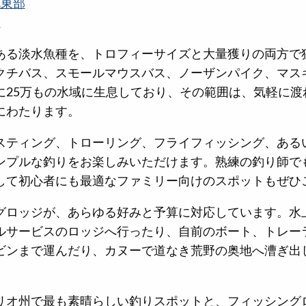
北東部
州
ある淡水魚種を、トロフィーサイズと大量獲りの両方で
クチバス、スモールマウスバス、ノーザンパイク、マス
に25万もの水域に生息しており、その範囲は、気軽に渡
にわたります。
スティング、トローリング、フライフィッシング、ある
ンプルな釣りをお楽しみいただけます。熟練の釣り師で
して初心者にも最適なファミリー向けのスポットもぜひ
グロッジが、あらゆる好みと予算に対応しています。水
ルサービスのロッジへ行ったり、自前のボート、トレー
ビンまで運んだり、カヌーで道なき荒野の奥地へ漕ぎ出
リオ州で最も素晴らしい釣りスポットと、フィッシング