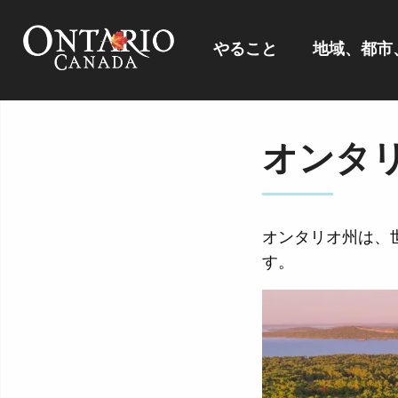
やること
地域、都市
オンタ
オンタリオ州は、
す。