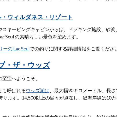
ル・ウィルダネス・リゾート
ウスキーピングキャビンからは、ドッキング施設、砂浜
c Seul の素晴らしい景色を望めます。
 Lac Seul
での釣りに関する詳細情報をご覧くださ
ブ・ザ・ウッズ
の至宝へようこそ。
とも呼ばれる
ウッズ湖は
、最大幅90キロメートル、長さ
誇ります。14,500以上の島々が点在し、総海岸線は10