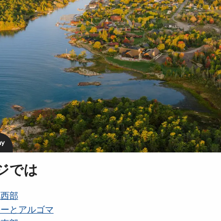
ay
ジでは
北西部
リーとアルゴマ