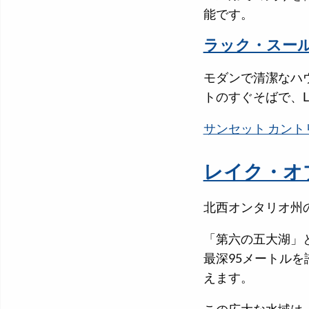
能です。
ラック・スー
モダンで清潔なハ
トのすぐそばで、La
サンセット カントリーの
レイク・オ
北西オンタリオ州
「第六の五大湖」
最深95メートルを
えます。