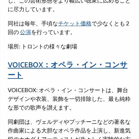
し、この芸術形態をより幅広い聴衆に広めること
に尽力しています。
同社は毎年、手頃な
チケット価格
で少なくとも 2
回の
公演
を行っています。
場所: トロントの様々な劇場
VOICEBOX：オペラ・イン・コンサ
ート
VOICEBOX: オペラ・イン・コンサートは、舞台
デザインや衣装、装飾を一切排除した、最も純粋
な形での歌声を讃えます。
同劇団は、ヴェルディやプッチーニなどの著名な
作曲家による大胆なオペラ作品を上演し、新進気
鋭のカナダ人アーティストが生々しく実験的な方