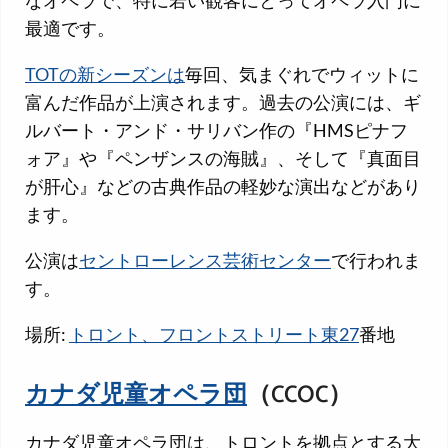
最適です。
TOTの新シーズンは
毎回、気まぐれでウィットに
富んだ作品が上演されます。過去の公演には、ギ
ルバート・アンド・サリバン作の『HMSピナフ
ォア』や『ペンザンスの海賊』、そして『真面目
が肝心』などの古典作品の軽妙な演出などがあり
ます。
公演は
セントローレンス芸術センター
で行われま
す。
場所:
トロント、フロントストリート東27
番地
カナダ児童オペラ団
（CCOC）
カナダ児童オペラ団は、トロントを拠点とする大