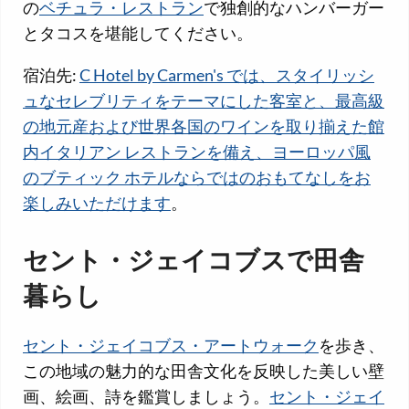
の
ベチュラ・レストラン
で独創的なハンバーガー
とタコスを堪能してください。
宿泊先:
C Hotel by Carmen's では、スタイリッシ
ュなセレブリティをテーマにした客室と、最高級
の地元産および世界各国のワインを取り揃えた館
内イタリアン レストランを備え、ヨーロッパ風
のブティック ホテルならではのおもてなしをお
楽しみいただけます
。
セント・ジェイコブスで田舎
暮らし
セント・ジェイコブス・アートウォーク
を歩き、
この地域の魅力的な田舎文化を反映した美しい壁
画、絵画、詩を鑑賞しましょう。
セント・ジェイ