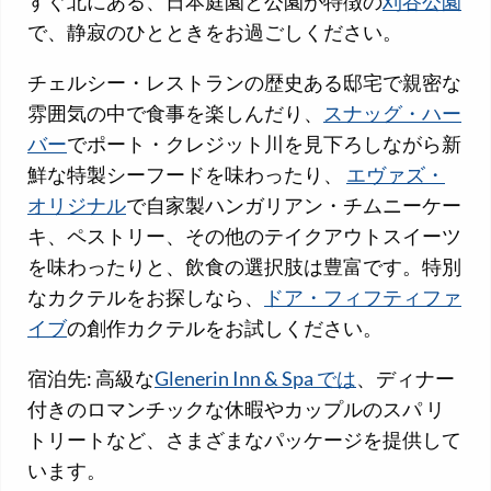
すぐ北にある、日本庭園と公園が特徴の
刈谷公園
で、静寂のひとときをお過ごしください。
チェルシー・レストランの歴史ある邸宅で親密な
雰囲気の中で食事を楽しんだり、
スナッグ・ハー
バー
でポート・クレジット川を見下ろしながら新
鮮な特製シーフードを味わったり、
エヴァズ・
オリジナル
で自家製ハンガリアン・チムニーケー
キ、ペストリー、その他のテイクアウトスイーツ
を味わったりと、飲食の選択肢は豊富です。特別
なカクテルをお探しなら、
ドア・フィフティファ
イブ
の創作カクテルをお試しください。
宿泊先: 高級な
Glenerin Inn & Spa では
、ディナー
付きのロマンチックな休暇やカップルのスパ リ
トリートなど、さまざまなパッケージを提供して
います。