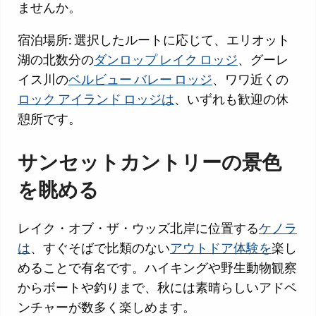
ませんか。
宿泊場所: 選択したルートに応じて、エリオット
湖の北数分の
ダンロップ レイク ロッジ
、グーレ
イス川の
ベルビュー バレー ロッジ
、ワワ近くの
ロック アイランド ロッジは
、いずれも歓迎の休
憩所です。
サンセットカントリーの景色
を眺める
レイク・オブ・ザ・ウッズ北岸に位置する
ケノラ
は
、すぐそばで比類のない
アウトドア体験を
楽し
めることで有名です。ハイキングや野生動物観察
からボートや釣りまで、秋には素晴らしいアドベ
ンチャーが数多く楽しめます。