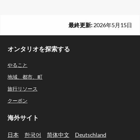
最終更新:
2026年5月15日
Footer
オンタリオを探索する
Navigation
やること
地域、都市、町
旅行リソース
クーポン
海外サイト
日本
한국어
简体中文
Deutschland