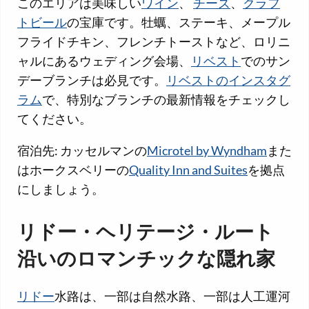
このエリアは美味しい
ワイン
、
チーズ
、
クラフ
トビール
の宝庫です。牡蠣、ステーキ、メープル
フライドチキン、フレンチトーストなど、ロリニ
ャルにあるウェディング会場、
リベスト
でのサン
デーブランチは必見です。
リベストのインスタグ
ラム
で、特別なブランチの最新情報をチェックし
てください。
宿泊先: カッセルマンの
Microtel by Wyndham
また
はホークスベリーの
Quality Inn and Suites
を拠点
にしましょう。
リドー・ヘリテージ・ルート
沿いのロマンチックな隠れ家
リドー
水路は、一部は自然水路、一部は人工運河