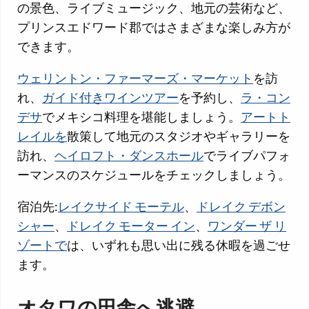
の景色、ライブミュージック、地元の芸術など、
プリンスエドワード郡ではさまざまな楽しみ方が
できます。
ウェリントン・ファーマーズ・マーケット
を訪
れ、
ガイド付きワインツアー
を予約し、
ラ・コン
デサ
でメキシコ料理を堪能しましょう。
アートト
レイルを
散策して地元のスタジオやギャラリーを
訪れ、
ヘイロフト・ダンスホール
でライブパフォ
ーマンスのスケジュールをチェックしましょう。
宿泊先:
レイクサイド モーテル
、
ドレイク デボン
シャー
、
ドレイク モーター イン
、
ワンダー ザ リ
ゾートで
は、いずれも思い出に残る休暇を過ごせ
ます。
オタワの田舎へ逃避