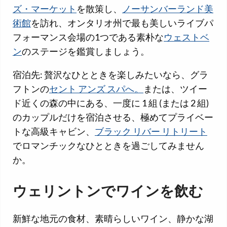
ズ・マーケット
を散策し、
ノーサンバーランド美
術館
を訪れ、オンタリオ州で最も美しいライブパ
フォーマンス会場の1つである素朴な
ウェストベ
ン
のステージを鑑賞しましょう。
宿泊先: 贅沢なひとときを楽しみたいなら、グラ
フトンの
セント アンズ スパへ。
または、ツイー
ド近くの森の中にある、一度に 1 組 (または 2 組)
のカップルだけを宿泊させる、極めてプライベー
トな高級キャビン、
ブラック リバー リトリート
でロマンチックなひとときを過ごしてみません
か。
ウェリントンでワインを飲む
新鮮な地元の食材、素晴らしいワイン、静かな湖