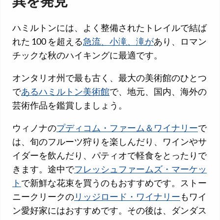
異を発見
ハミルトンには、よく整備されたトレイルで結ば
れた 100 を超える
急流、小滝、滝が
あり、ロマン
チックな秋のハイキングに最適です。
オンタリオ州で最も古く、最大の美術館のひとつ
で
あるハミルトン美術館
で、地元、国内、海外の
芸術作品を鑑賞しましょう。
ウィノナの
プディコム・ファーム＆ワイナリー
で
は、旬のフルーツ狩りを楽しんだり、ワインやサ
イダーを飲んだり、パティオで軽食をとったりで
きます。途中で
フレッシュファームズ・マーケッ
ト
で新鮮な花束を買うのもおすすめです。ストー
ニークリークの
リッジロード・ワイナリー
もワイ
ン愛好家にはおすすめです。その後は、ダンダス