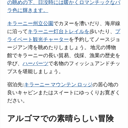
の眺めの下、日没時には暖かくロマンチックなバ
ラ色に輝きます。
キラーニー州立公園
でカヌーを漕いだり、海岸線
に沿って
キラーニー灯台トレイルを
歩いたり、
プ
ライベート観光チャーター
を予約してノースジョ
ージアン湾を眺めたりしましょう。 地元の博物
館でキラーニーの長い貿易、伐採、漁業の歴史を
学び、
ハーバーツ
で名物のフィッシュアンドチッ
プスを堪能しましょう。
宿泊先:
キラーニー マウンテン ロッジ
の居心地の
良いキャビンまたはスイートにゆっくりお寛ぎく
ださい。
アルゴマでの素晴らしい冒険