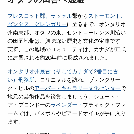
プレスコット郡、ラッセル
郡から
ストーモント、
ダンダス、グレンガリー
に至るまで、オンタリオ
州南東部、オタワの東、セントローレンス川沿い
の田園地帯は、興味深い歴史と文化の宝庫です。
実際、この地域のコミュニティは、カナダが正式
に建国される約20年前に形成されました。
オンタリオ州最古（そしてカナダで2番目に古
い）刑務所
、ロリニャルを訪れ、ヴァンクリー
ク・ヒルの
アーバー・ギャラリー文化センター
で
地元の芸術作品を鑑賞しましょう。シュート・
ア・ブロンドーの
ラベンダー・
ブティック・ファ
ームでは、バスボムやビアードオイルが手に入り
ます。