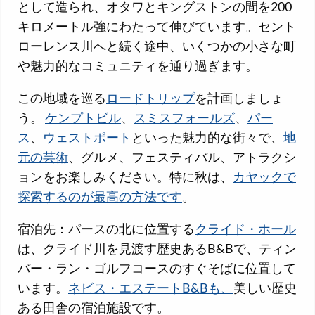
として造られ、オタワとキングストンの間を200
キロメートル強にわたって伸びています。セント
ローレンス川へと続く途中、いくつかの小さな町
や魅力的なコミュニティを通り過ぎます。
この地域を巡る
ロードトリップ
を計画しましょ
う。
ケンプトビル
、
スミスフォールズ
、
パー
ス
、
ウェストポート
といった魅力的な街々で、
地
元の芸術
、グルメ、フェスティバル、アトラクシ
ョンをお楽しみください。特に秋は、
カヤックで
探索するのが最高の方法です
。
宿泊先：パースの北に位置する
クライド・ホール
は、クライド川を見渡す歴史あるB&Bで、ティン
バー・ラン・ゴルフコースのすぐそばに位置して
います。
ネビス・エステートB&Bも、
美しい歴史
ある田舎の宿泊施設です。