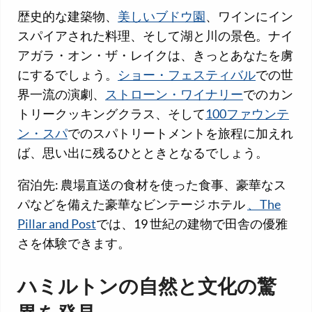
歴史的な建築物、
美しいブドウ園
、ワインにイン
スパイアされた料理、そして湖と川の景色。ナイ
アガラ・オン・ザ・レイクは、きっとあなたを虜
にするでしょう。
ショー・フェスティバル
での世
界一流の演劇、
ストローン・ワイナリー
でのカン
トリークッキングクラス、そして
100ファウンテ
ン・スパ
でのスパトリートメントを旅程に加えれ
ば、思い出に残るひとときとなるでしょう。
宿泊先: 農場直送の食材を使った食事、豪華なス
パなどを備えた豪華なビンテージ ホテル
、The
Pillar and Post
では、19 世紀の建物で田舎の優雅
さを体験できます。
ハミルトンの自然と文化の驚