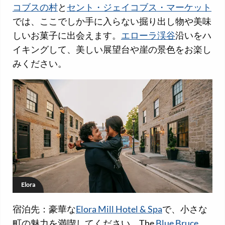
コブスの村
と
セント・ジェイコブス・マーケット
では、ここでしか手に入らない掘り出し物や美味
しいお菓子に出会えます。
エローラ渓谷
沿いをハ
イキングして、美しい展望台や崖の景色をお楽し
みください。
Elora
宿泊先：豪華な
Elora Mill Hotel & Spa
で、小さな
町の魅力を満喫してください。The
Blue Bruce