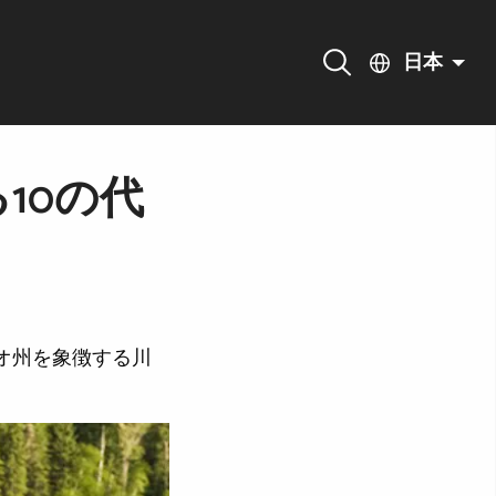
日本
10の代
オ州を象徴する川