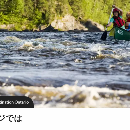
tination Ontario
ジでは