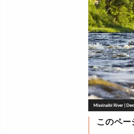
Missinaibi River | Des
このペー