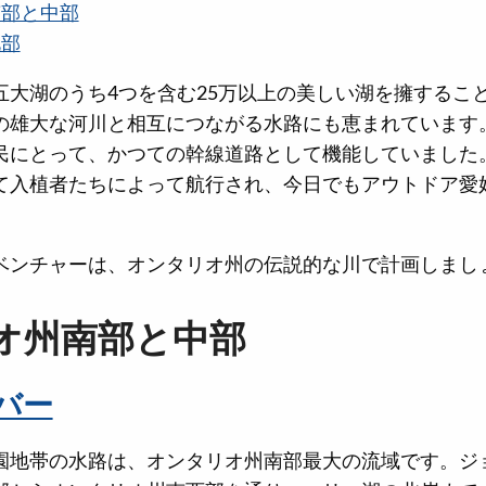
南部と中部
北部
五大湖のうち4つを含む25万以上の美しい湖を擁するこ
の雄大な河川と相互につながる水路にも恵まれています
民にとって、かつての幹線道路として機能していました
て入植者たちによって航行され、今日でもアウトドア愛
ベンチャーは、オンタリオ州の伝説的な川で計画しまし
オ州南部と中部
バー
園地帯の水路は、オンタリオ州南部最大の流域です。ジ