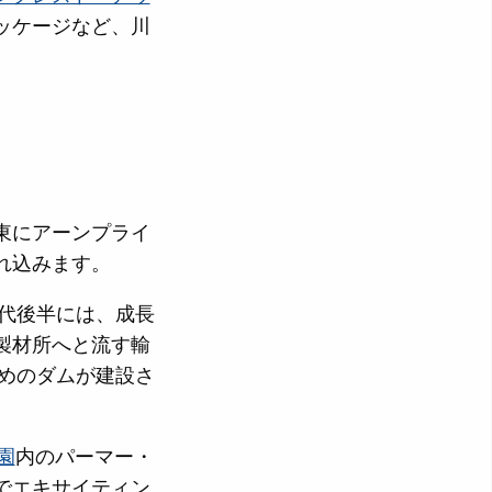
ッケージなど、川
、東にアーンプライ
れ込みます。
年代後半には、成長
製材所へと流す輸
ためのダムが建設さ
園
内のパーマー・
でエキサイティン