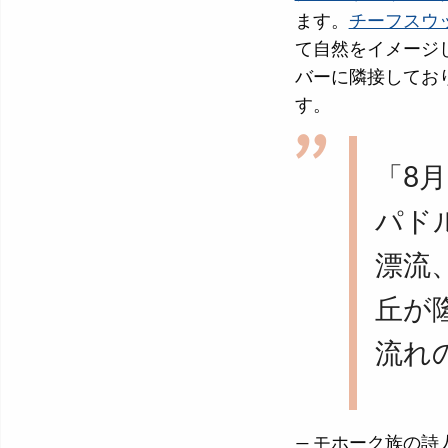
ます。
チーフスウ
て自然をイメージ
バーに隣接してお
す。
「8
パド
漂流
丘が
流れ
— モホーク族の