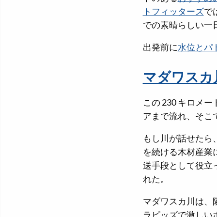
トフィッターズ
で
での素晴らしい一
出発前に
水位とパ
マダワスカ
この 230 キロ
アまで流れ、そこ
もし川が話せたら
を続ける木材産業
送手段として役立
れた。
マダワスカ川は、
ラピッズで激しい