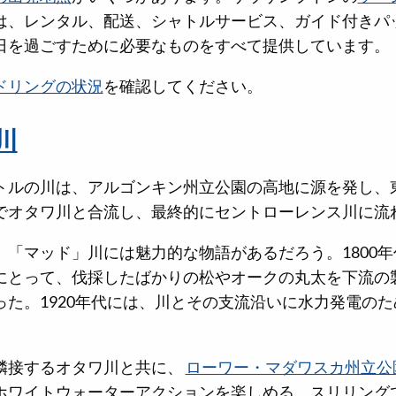
は、レンタル、配送、シャトルサービス、ガイド付きパ
日を過ごすために必要なものをすべて提供しています。
ドリングの状況
を確認してください。
川
メートルの川は、アルゴンキン州立公園の高地に源を発し
でオタワ川と合流し、最終的にセントローレンス川に流
、「マッド」川には魅力的な物語があるだろう。1800
にとって、伐採したばかりの松やオークの丸太を下流の
った。1920年代には、川とその支流沿いに水力発電の
隣接するオタワ川と共に、
ローワー・マダワスカ州立公
ホワイトウォーターアクションを楽しめる、スリリング