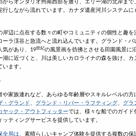
郡からオンタリオ州南西部を通り、エリー湖の北岸まで、
蛇行しながら流れています。カナダ遺産河川システムに
の岸辺に点在する数々の町やコミュニティの個性と趣を
ローラ渓谷と急流へと流れ込んでいます。グランド・バ
世紀
気があり、19
の風景画を彷彿とさせる田園風景に
ー湖に近づくと、川は美しいカロライナの森を抜け、カ
ています。
る
者や家族連れなど、あらゆる年齢層やスキルレベルの方
ザ・グランド
、
グランド・リバー・ラフティング
、
グラ
カヤック・アウトフィッター
では、様々な船でのガイド
ィッティングサービスを提供しています。
保全局は、
素晴らしいキャンプ体験を提供する複数の保