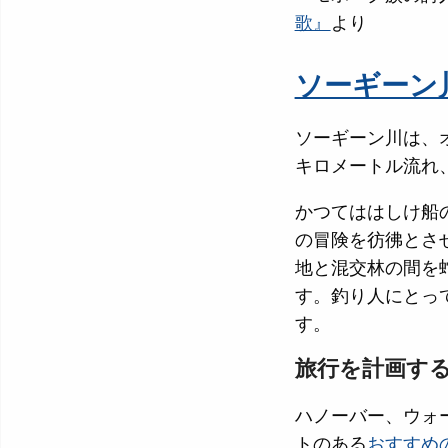
歌』
より
ソーギーン
ソーギーン川は、
キロメートル流れ
かつてははしけ船
の冒険を彷彿とさ
地と混交林の間を
す。釣り人にとっ
す。
旅行を計画す
ハノーバー、ウォ
トのある
おすすめ