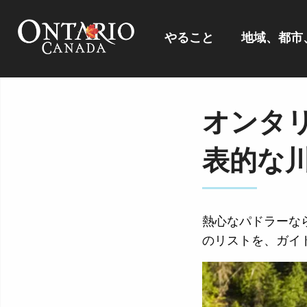
やること
地域、都市
オンタ
表的な
熱心なパドラーな
のリストを、ガイ