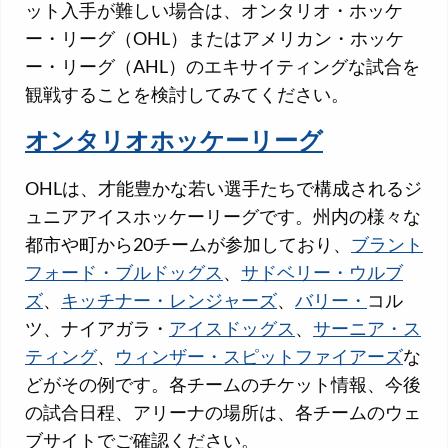
ット入手が難しい場合は、オンタリオ・ホッケ
ー・リーグ（OHL）またはアメリカン・ホッケ
ー・リーグ（AHL）のエキサイティングな試合を
観戦することを検討してみてください。
オンタリオホッケーリーグ
OHLは、才能豊かな若い選手たちで構成されるジ
ュニアアイスホッケーリーグです。州内の様々な
都市や町から20チームが参加しており、
ブラント
フォード・ブルドッグス
、
サドベリー・ウルブ
ズ
、
キッチナー・レンジャーズ
、
バリー・
コル
ツ、ナイアガラ・
アイスドッグス
、
サーニア・ス
ティング
、
ウィンザー・スピットファイアーズ
な
どがその例です。各チームのチケット情報、今後
の試合日程、アリーナの場所は、各チームのウェ
ブサイトでご確認ください。