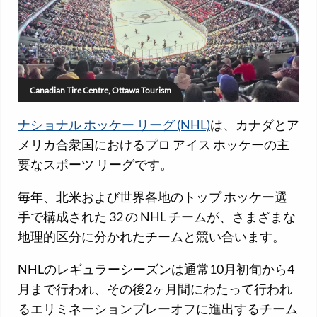
Canadian Tire Centre, Ottawa Tourism
ナショナル ホッケー リーグ (NHL)
は、カナダとア
メリカ合衆国におけるプロ アイス ホッケーの主
要なスポーツ リーグです。
毎年、北米および世界各地のトップ ホッケー選
手で構成された 32 の NHL チームが、さまざまな
地理的区分に分かれたチームと競い合います。
NHLのレギュラーシーズンは通常10月初旬から4
月まで行われ、その後2ヶ月間にわたって行われ
るエリミネーションプレーオフに進出するチーム