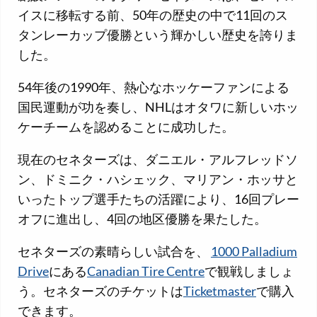
イスに移転する前、50年の歴史の中で11回のス
タンレーカップ優勝という輝かしい歴史を誇りま
した。
54年後の1990年、熱心なホッケーファンによる
国民運動が功を奏し、NHLはオタワに新しいホッ
ケーチームを認めることに成功した。
現在のセネターズは、ダニエル・アルフレッドソ
ン、ドミニク・ハシェック、マリアン・ホッサと
いったトップ選手たちの活躍により、16回プレー
オフに進出し、4回の地区優勝を果たした。
セネターズの素晴らしい試合を、
1000 Palladium
Drive
にある
Canadian Tire Centre
で観戦しましょ
う。セネターズのチケットは
Ticketmaster
で購入
できます。