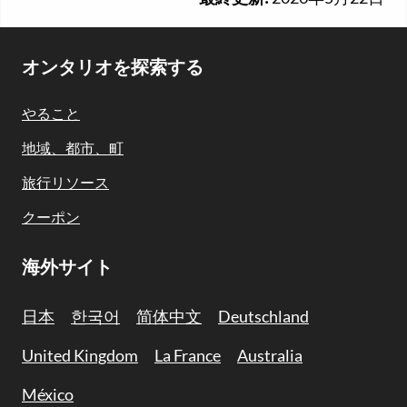
Footer
オンタリオを探索する
Navigation
やること
地域、都市、町
旅行リソース
クーポン
海外サイト
日本
한국어
简体中文
Deutschland
United Kingdom
La France
Australia
México